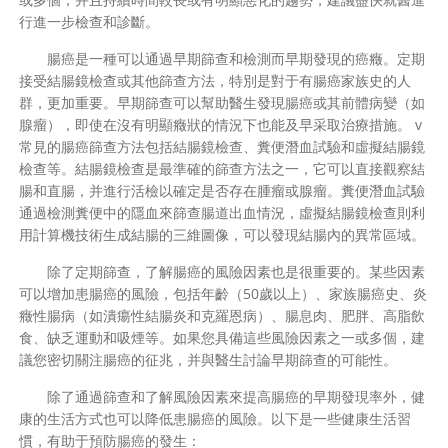
行進一步檢查和診斷。
腸癌是一種可以通過早期篩查和檢測而早期發現的癌癥。定期
接受結腸鏡檢查或其他篩查方法，特別是對于有腸癌家族史的人
群，更加重要。早期篩查可以幫助醫生發現腸癌或其前體病變（如
腺瘤），即使在沒有明顯癥狀的情況下也能及早采取治療措施。 v
常見的腸癌篩查方法包括結腸鏡檢查、糞便潛血試驗和虛擬結腸鏡
檢查等。結腸鏡檢查是最準確的篩查方法之一，它可以直接觀察結
腸和直腸，并進行活檢以確定是否存在腫瘤或腺瘤。糞便潛血試驗
通過檢測糞便中的隱血來篩查腸道出血情況，虛擬結腸鏡檢查則利
用計算機技術生成結腸的三維圖像，可以發現結腸內的異常區域。
除了定期篩查，了解腸癌的風險因素也是很重要的。某些因素
可以增加患腸癌的風險，包括年齡（50歲以上）、家族腸癌史、炎
癥性腸病（如潰瘍性結腸炎和克羅恩病）、腸息肉、肥胖、高脂飲
食、缺乏運動和吸煙等。如果您具備這些風險因素之一或多個，建
議您密切關注腸癌的征兆，并與醫生討論早期篩查的可能性。
除了通過篩查和了解風險因素來提高腸癌的早期發現率外，健
康的生活方式也可以降低患腸癌的風險。以下是一些健康生活習
慣，有助于預防腸癌的發生：