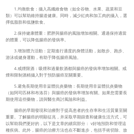
1.均衡飲食：攝入高纖維食物（如全谷物、水果、蔬菜和豆
類）可以幫助維持腸道健康。同時，減少紅肉和加工肉的攝入，選
擇低脂肪和低鹽飲食。
2.保持健康體重：肥胖與腸癌的風險增加相關。通過保持適當
的體重，可以降低腸癌的發病率。
3.增加體力活動：定期進行適度的身體活動，如散步、跑步、
游泳或健身運動，有助于降低腸癌風險。
4.戒煙限酒：吸煙和過量飲酒都與腸癌的發病率增加相關。戒
煙和限制酒精攝入對于預防腸癌至關重要。
5.避免長期使用非甾體抗炎藥物：長期使用非甾體抗炎藥物
（如阿司匹林和布洛芬）與腸癌的發病率增加有關。如果您需要長
期使用這些藥物，請與醫生商討風險和利益。
腸癌的早期發現和治療對于提高患者的生存率和生活質量至關
重要。了解腸癌的明顯征兆，并采取早期篩查和健康生活方式，可
以幫助我們更好的，以下是文章的續寫部分： v好地預防和管理這
種疾病。此外，腸癌的治療方法也在不斷進步，包括手術切除、放