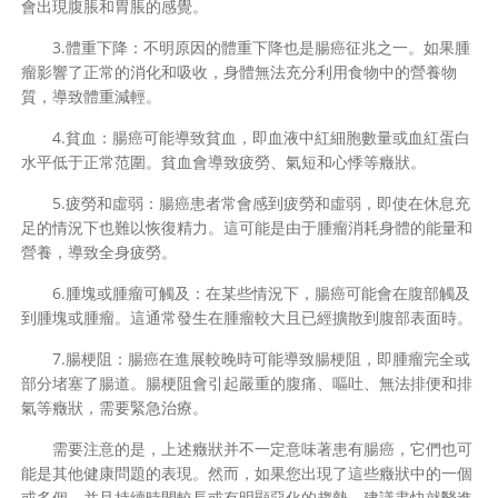
會出現腹脹和胃脹的感覺。
3.體重下降：不明原因的體重下降也是腸癌征兆之一。如果腫
瘤影響了正常的消化和吸收，身體無法充分利用食物中的營養物
質，導致體重減輕。
4.貧血：腸癌可能導致貧血，即血液中紅細胞數量或血紅蛋白
水平低于正常范圍。貧血會導致疲勞、氣短和心悸等癥狀。
5.疲勞和虛弱：腸癌患者常會感到疲勞和虛弱，即使在休息充
足的情況下也難以恢復精力。這可能是由于腫瘤消耗身體的能量和
營養，導致全身疲勞。
6.腫塊或腫瘤可觸及：在某些情況下，腸癌可能會在腹部觸及
到腫塊或腫瘤。這通常發生在腫瘤較大且已經擴散到腹部表面時。
7.腸梗阻：腸癌在進展較晚時可能導致腸梗阻，即腫瘤完全或
部分堵塞了腸道。腸梗阻會引起嚴重的腹痛、嘔吐、無法排便和排
氣等癥狀，需要緊急治療。
需要注意的是，上述癥狀并不一定意味著患有腸癌，它們也可
能是其他健康問題的表現。然而，如果您出現了這些癥狀中的一個
或多個，并且持續時間較長或有明顯惡化的趨勢，建議盡快就醫進