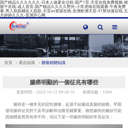
国产精品久久久久久久-日本人做爰全过程-国产1页-天堂在线免费视频-狠
狠干在线-成人首页-国产精品久久久久野外-小宵虎南在线观看-午夜免费
看-男人肌肌桶女人肌肌-天堂av资源在线-亚洲欧洲天堂-91禁动漫在线-五
月婷婷久久久-亚洲开心网
首頁
產品知識
腫瘤相關知識
腸癌明顯的一個征兆有哪些
更新時間：2023-10-12 09:28:16 推薦指數：
1004
腸癌是一種常見的惡性腫瘤，起源于結腸或直腸的細胞。早期
發現腸癌征兆對于及早診斷和治療至關重要。雖然腸癌的癥狀可能
因個體差異而有所不同，但以下是一些腸癌明顯的常見征兆：