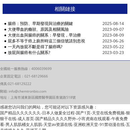
相關鏈接
腸癌：預防、早期發現與治療的關鍵
2025-08-14
大便帶血的癥狀、原因及相關風險
2023-09-07
大便出血與腸癌的關系：早發現，早治療
2023-08-09
屁多不等于癌上廁所時這三個信號請別忽視
2023-06-26
一天內放屁不斷是得了腸癌嗎?
2023-05-22
放屁與腸癌有什么關系?
2023-03-23
全國統一服務熱線：
4006039699
企業固定電話：
021-68129666
傳真:021-68129222
郵箱:
info@chemtronbio.com
地址：上海市浦東新區國際醫學園區青黛路518號
感谢您访问我们的网站，您可能还对以下资源感兴趣：
国产精品久久久久久久-日本人做爰全过程-国产1页-天堂在线免费视频-狠
狠干在线-成人首页-国产精品久久久久野外-小宵虎南在线观看-午夜免费
看-男人肌肌桶女人肌肌-天堂av资源在线-亚洲欧洲天堂-91禁动漫在线-五