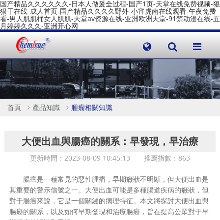
国产精品久久久久久久-日本人做爰全过程-国产1页-天堂在线免费视频-狠
狠干在线-成人首页-国产精品久久久久野外-小宵虎南在线观看-午夜免费
看-男人肌肌桶女人肌肌-天堂av资源在线-亚洲欧洲天堂-91禁动漫在线-五
月婷婷久久久-亚洲开心网
首頁
產品知識
腫瘤相關知識
大便出血與腸癌的關系：早發現，早治療
更新時間：2023-08-09 10:45:13 推薦指數：
863
腸癌是一種常見的惡性腫瘤，早期癥狀不明顯，但大便出血是
其重要的警示信號之一。大便出血可能是多種腸道疾病的癥狀，但
對于腸癌來說，它是一個關鍵的病理特征。本文將探討大便出血與
腸癌的關系，以及如何早期發現和治療腸癌，旨在提高公眾對于早